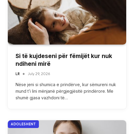
Si të kujdeseni për fëmijët kur nuk
ndiheni mirë
LR
July 29, 2026
Nëse jeni si shumica e prindërve, kur sëmureni nuk
mund t’i lini mënjanë përgjegjësitë prindërore. Me
shumë gjasa vazhdoni të…
ADOLESHENT