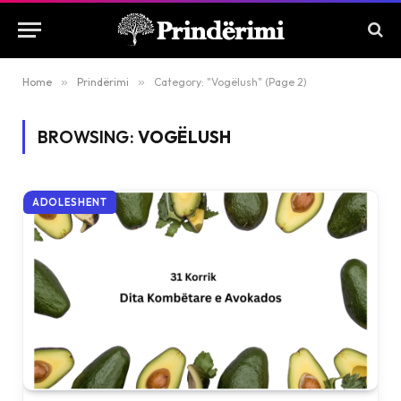
Home
»
Prindërimi
»
Category: "Vogëlush" (Page 2)
BROWSING:
VOGËLUSH
ADOLESHENT