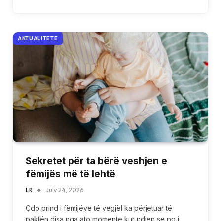
AKTUALITETE
Sekretet për ta bërë veshjen e
fëmijës më të lehtë
LR
July 24, 2026
Çdo prind i fëmijëve të vegjël ka përjetuar të
paktën disa nga ato momente kur ndien se po i