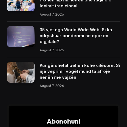
leximit tradicional
August 7, 2026
35 vjet nga World Wide Web: Si ka
ndryshuar prindërimi në epokën
digjitale?
August 7, 2026
Kur gërshetat bëhen kohë cilësore: Si
një veprim i vogël mund ta afrojë
nënën me vajzën
August 7, 2026
Abonohuni