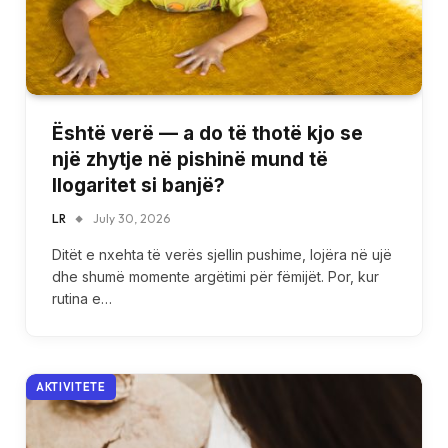
Është verë — a do të thotë kjo se
një zhytje në pishinë mund të
llogaritet si banjë?
LR
July 30, 2026
Ditët e nxehta të verës sjellin pushime, lojëra në ujë
dhe shumë momente argëtimi për fëmijët. Por, kur
rutina e…
AKTIVITETE