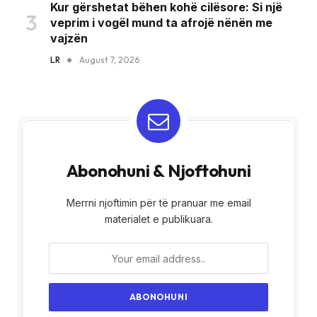
Kur gërshetat bëhen kohë cilësore: Si një
veprim i vogël mund ta afrojë nënën me
vajzën
LR
August 7, 2026
Abonohuni & Njoftohuni
Merrni njoftimin për të pranuar me email
materialet e publikuara.