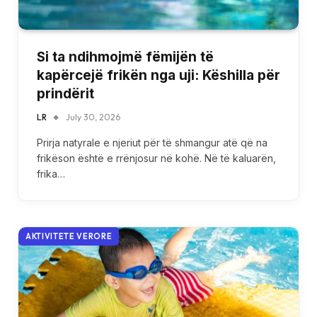
Si ta ndihmojmë fëmijën të
kapërcejë frikën nga uji: Këshilla për
prindërit
LR
July 30, 2026
Prirja natyrale e njeriut për të shmangur atë që na
frikëson është e rrënjosur në kohë. Në të kaluarën,
frika…
AKTIVITETE VERORE