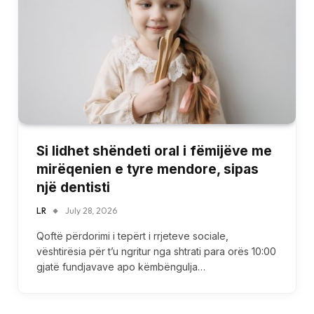
Si lidhet shëndeti oral i fëmijëve me
mirëqenien e tyre mendore, sipas
një dentisti
LR
July 28, 2026
Qoftë përdorimi i tepërt i rrjeteve sociale,
vështirësia për t’u ngritur nga shtrati para orës 10:00
gjatë fundjavave apo këmbëngulja…