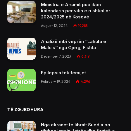
Ministria e Arsimit publikon
kalendarin për vitin e ri shkollor
2024/2025 në Kosovë
August 12, 2024
19,288
Analizë mbi veprën ‘’Lahuta e
Malcis’’ nga Gjergj Fishta
December 7, 2023
6,319
Epilepsia tek fëmijët
February 19, 2024
4,296
TË ZGJEDHURA
Nga ekranet te librat: Suedia po
rikthen lapsin, letrën dhe fuqinë e