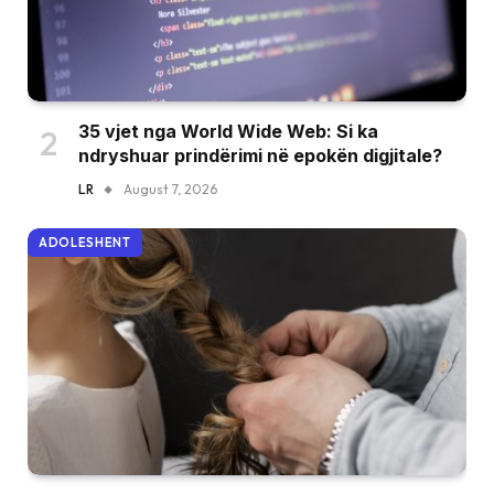
35 vjet nga World Wide Web: Si ka
ndryshuar prindërimi në epokën digjitale?
LR
August 7, 2026
ADOLESHENT