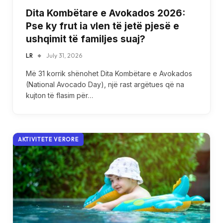
Dita Kombëtare e Avokados 2026:
Pse ky frut ia vlen të jetë pjesë e
ushqimit të familjes suaj?
LR
July 31, 2026
Më 31 korrik shënohet Dita Kombëtare e Avokados
(National Avocado Day), një rast argëtues që na
kujton të flasim për…
AKTIVITETE VERORE