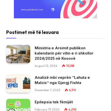
Postimet më të lexuara
Ministria e Arsimit publikon
kalendarin për vitin e ri shkollor
2024/2025 në Kosovë
August 12, 2024
19,288
Analizë mbi veprën ‘’Lahuta e
Malcis’’ nga Gjergj Fishta
December 7, 2023
6,319
Epilepsia tek fëmijët
February 19, 2024
4,296