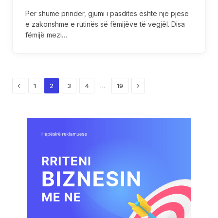
Për shumë prindër, gjumi i pasdites është një pjesë
e zakonshme e rutinës së fëmijëve të vegjël. Disa
fëmijë mezi…
Previous
Next
…
1
2
3
4
19