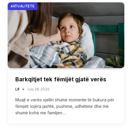
AKTUALITETE
Barkqitjet tek fëmijët gjatë verës
LR
July 28, 2026
Muajt e verës sjellin shumë momente të bukura për
fëmijët: lojëra jashtë, pushime, udhëtime dhe më
shumë kohë me familjen.…