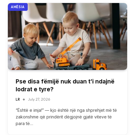
AMËSIA
Pse disa fëmijë nuk duan t’i ndajnë
lodrat e tyre?
LR
July 27, 2026
“Është e imja!” — kjo është një nga shprehjet më të
zakonshme që prindërit dëgjojnë gjatë viteve të
para të…