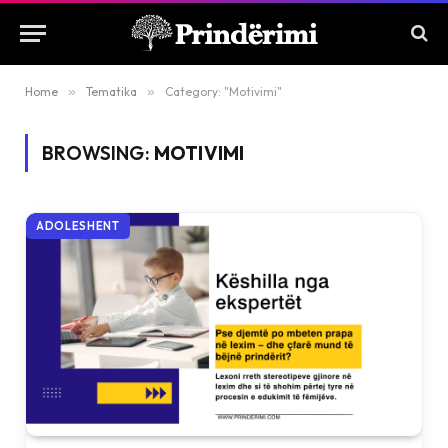
Home
»
Tematika
»
Category: "Motivimi"
BROWSING:
MOTIVIMI
ADOLESHENT