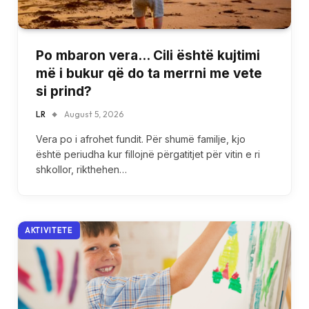
Po mbaron vera… Cili është kujtimi
më i bukur që do ta merrni me vete
si prind?
LR
August 5, 2026
Vera po i afrohet fundit. Për shumë familje, kjo
është periudha kur fillojnë përgatitjet për vitin e ri
shkollor, rikthehen…
AKTIVITETE