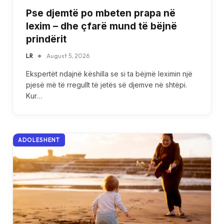
Pse djemtë po mbeten prapa në
lexim – dhe çfarë mund të bëjnë
prindërit
LR
August 5, 2026
Ekspertët ndajnë këshilla se si ta bëjmë leximin një
pjesë më të rregullt të jetës së djemve në shtëpi.
Kur…
ADOLESHENT