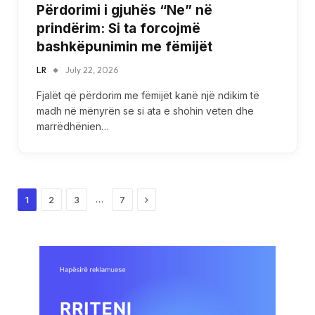
Përdorimi i gjuhës “Ne” në
prindërim: Si ta forcojmë
bashkëpunimin me fëmijët
LR
July 22, 2026
Fjalët që përdorim me fëmijët kanë një ndikim të
madh në mënyrën se si ata e shohin veten dhe
marrëdhënien…
Next
…
1
2
3
7