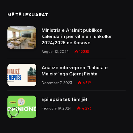
MË TË LEXUARAT
Ministria e Arsimit publikon
kalendarin për vitin e ri shkollor
2024/2025 në Kosovë
August 12, 2024
19,288
Analizë mbi veprën ‘’Lahuta e
Malcis’’ nga Gjergj Fishta
December 7, 2023
6,319
Epilepsia tek fëmijët
February 19, 2024
4,293