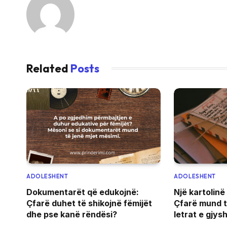
Related
Posts
ADOLESHENT
ADOLESHENT
Dokumentarët që edukojnë:
Një kartolinë
Çfarë duhet të shikojnë fëmijët
Çfarë mund t
dhe pse kanë rëndësi?
letrat e gjys