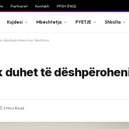
te
Partnerët
Kontakti
PPSH (FAQ)
Kujdesi
Mbështetja
PYETJE
Shkolla
të dëshpëroheni kur dështoni
k duhet të dëshpëroheni
2 Mins Read