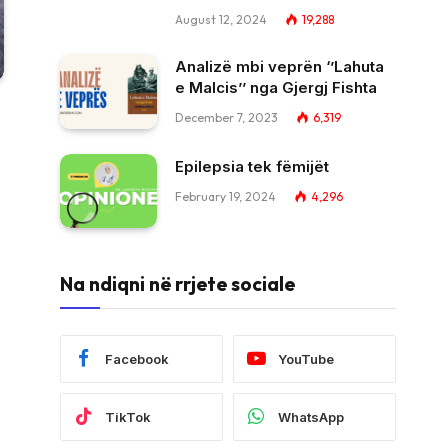
August 12, 2024
19,288
Analizë mbi veprën ‘’Lahuta
e Malcis’’ nga Gjergj Fishta
December 7, 2023
6,319
Epilepsia tek fëmijët
February 19, 2024
4,296
Na ndiqni në rrjete sociale
Facebook
YouTube
TikTok
WhatsApp