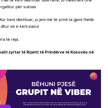
rgatitur për sukses
ur keni dështuar, ju jeni më të prirë ta gjeni thellë
ditur se e keni pasur
ra të reja.
nalit zyrtar të Rrjetit të Prindërve të Kosovës në