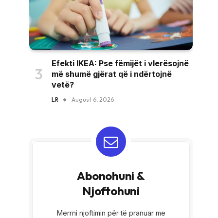
Efekti IKEA: Pse fëmijët i vlerësojnë
më shumë gjërat që i ndërtojnë
vetë?
LR
August 6, 2026
Abonohuni &
Njoftohuni
Merrni njoftimin për të pranuar me