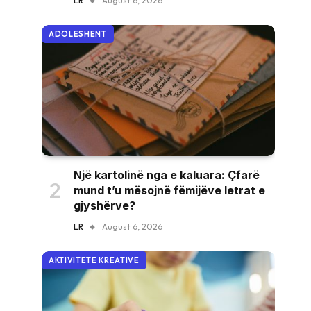
LR
August 6, 2026
ADOLESHENT
Një kartolinë nga e kaluara: Çfarë
mund t’u mësojnë fëmijëve letrat e
gjyshërve?
LR
August 6, 2026
AKTIVITETE KREATIVE