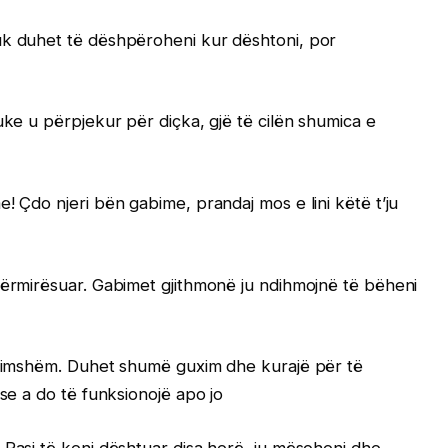
uk duhet të dëshpëroheni kur dështoni, por
uke u përpjekur për diçka, gjë të cilën shumica e
! Çdo njeri bën gabime, prandaj mos e lini këtë t’ju
përmirësuar. Gabimet gjithmonë ju ndihmojnë të bëheni
guximshëm. Duhet shumë guxim dhe kurajë për të
 se a do të funksionojë apo jo
 Pasi të keni dështuar disa herë, ju mësoheni dhe