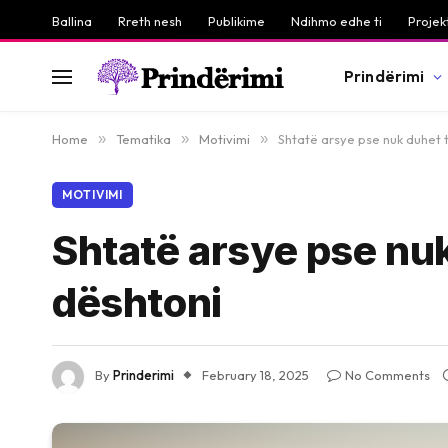
Ballina
Rreth nesh
Publikime
Ndihmo edhe ti
Projek
Prindërimi
Home
»
Tematika
»
Motivimi
»
Shtatë arsye pse nuk duhet 
MOTIVIMI
Shtatë arsye pse nu
dështoni
By
Prinderimi
February 18, 2025
No Comments