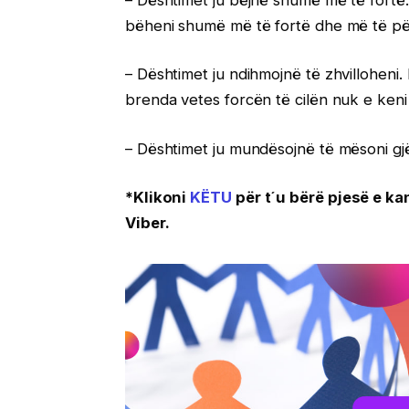
bëheni shumë më të fortë dhe më të pë
– Dështimet ju ndihmojnë të zhvilloheni. K
brenda vetes forcën të cilën nuk e keni 
– Dështimet ju mundësojnë të mësoni gjë
*Klikoni
KËTU
për t´u bërë pjesë e ka
Viber.