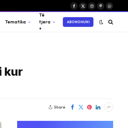
Facebook
X
Instagram
Pinterest
WhatsAp
Të
(Twitter)
Tematika
tjera
ABONOHUNI
+
 kur
Share