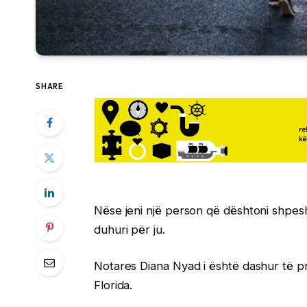
SHARE
Nëse jeni një person që dështoni shpesh 
duhuri për ju.
Notares Diana Nyad i është dashur të p
Florida.