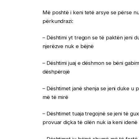
Më poshtë i keni tetë arsye se përse n
përkundrazi:
– Dështimi yt tregon se të paktën jeni d
njerëzve nuk e bëjnë
– Dështimi juaj e dëshmon se bëni gabime
dëshpërojë
– Dështimet janë shenja se jeni duke u 
më të mirë
– Dështimet tuaja tregojnë se jeni të 
provuar diçka të cilën nuk ia keni idenë
– Dështimet ju bëjnë shumë më të fortë.