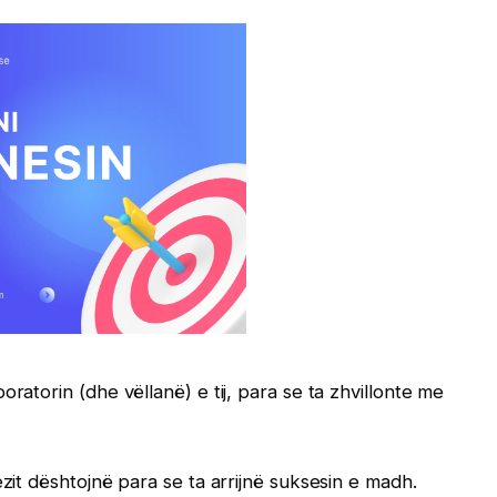
ratorin (dhe vëllanë) e tij, para se ta zhvillonte me
ëzit dështojnë para se ta arrijnë suksesin e madh.