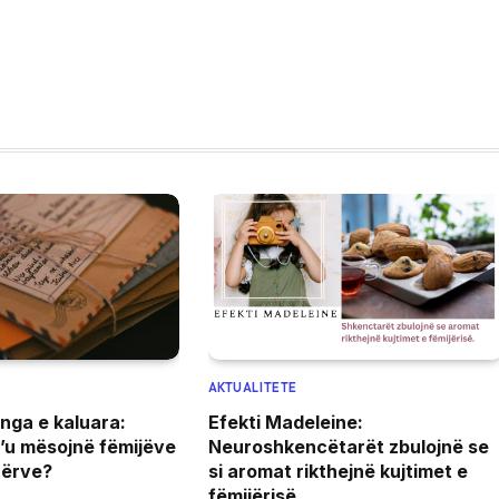
AKTUALITETE
 nga e kaluara:
Efekti Madeleine:
’u mësojnë fëmijëve
Neuroshkencëtarët zbulojnë se
hërve?
si aromat rikthejnë kujtimet e
fëmijërisë