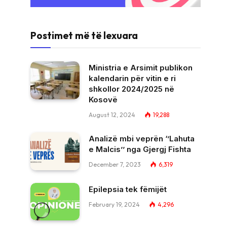
Postimet më të lexuara
Ministria e Arsimit publikon
kalendarin për vitin e ri
shkollor 2024/2025 në
Kosovë
August 12, 2024
19,288
Analizë mbi veprën ‘’Lahuta
e Malcis’’ nga Gjergj Fishta
December 7, 2023
6,319
Epilepsia tek fëmijët
February 19, 2024
4,296