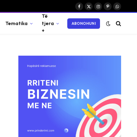
Facebook
X
Instagram
Pinterest
WhatsAp
Të
(Twitter)
Tematika
tjera
ABONOHUNI
+