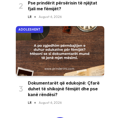
Pse prindërit përsërisin të njëjtat
fjali me fëmijët?
LR
August 6, 2026
ADOLESHENT
Dokumentarët që edukojnë: Çfarë
duhet të shikojnë fëmijët dhe pse
kanë rëndësi?
LR
August 6, 2026