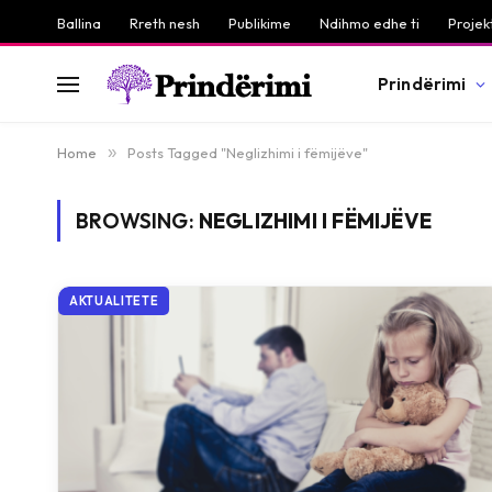
Ballina
Rreth nesh
Publikime
Ndihmo edhe ti
Projek
Prindërimi
Home
»
Posts Tagged "Neglizhimi i fëmijëve"
BROWSING:
NEGLIZHIMI I FËMIJËVE
AKTUALITETE