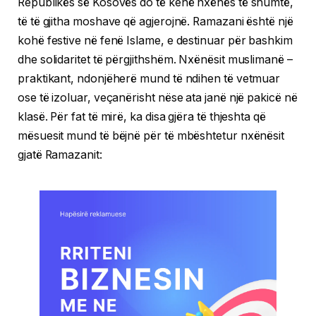
Republikës së Kosovës do të kenë nxënës të shumtë,
të të gjitha moshave që agjerojnë. Ramazani është një
kohë festive në fenë Islame, e destinuar për bashkim
dhe solidaritet të përgjithshëm. Nxënësit muslimanë –
praktikant, ndonjëherë mund të ndihen të vetmuar
ose të izoluar, veçanërisht nëse ata janë një pakicë në
klasë. Për fat të mirë, ka disa gjëra të thjeshta që
mësuesit mund të bëjnë për të mbështetur nxënësit
gjatë Ramazanit: