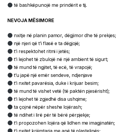
të bashkëpunojë me prindërit e tij.
NEVOJA MËSIMORE
nxitje në planin pamor, dëgjimor dhe të prekjes;
një njeri që t’i flasë e ta dëgjojë;
t’i respektohet ritmi i jetës;
t’i lejohet të zbulojë në një ambient të sigurt;
të mund të ngjitet, të ecë, të vrapojë;
t’u japë një emër sendeve, ndjenjave
t’i nxitet pavarësia, duke i krijuar besim;
të mund të vishet vetë (të paktën pjesërisht);
t’i lejohet të zgjedhë disa ushqime;
ta çojnë nëpër sheshe lojërash;
të ndihet i lirë për të bërë përpjekje;
t’i propozohen lojëra që lidhen me imagjinatën;
t’i nxitet krijimtaria me anë të plastelinës;