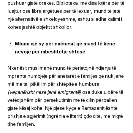
pushuar gjatë drekës. Biblioteka, me disa lojëra për të
luajtur ose libra argëtues për të lexuar, mund të jetë
një alternativë e shkëlqyeshme, ashtu si edhe kalimi i
kohës jashtë objektit shkollor.
Mbani një sy për nxënësit që mund të kenë
nevojë për mbështetje shtesë
Nxënësit muslimanë mund të përjetojnë ndjenja të
mprehta humbjeje për anëtarët e familjes që nuk janë
më me ta, pikëllim për shtëpitë e humbura
(veçanërisht nëse janë emigrantë)
ose duke u bërë të
vetëdijshëm për persekutimin me të cilin përballen
gjatë kësaj kohe. Një pjesë kyçe e Ramazanit është
prishja e agjërimit (ngrënia e iftarit) çdo ditë, me miqtë
dhe familjen.