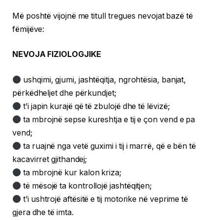
Më poshtë vijojnë me titull tregues nevojat bazë të
fëmijëve:
NEVOJA FIZIOLOGJIKE
ushqimi, gjumi, jashtëqitja, ngrohtësia, banjat,
përkëdheljet dhe përkundjet;
t’i japin kurajë që të zbulojë dhe të lëvizë;
ta mbrojnë sepse kureshtja e tij e çon vend e pa
vend;
ta ruajnë nga vetë guximi i tij i marrë, që e bën të
kacavirret gjithandej;
ta mbrojnë kur kalon kriza;
të mësojë ta kontrollojë jashtëqitjen;
t’i ushtrojë aftësitë e tij motorike në veprime të
gjera dhe të imta.