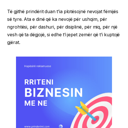
Të gjithë prindërit duan t’ia plotësojnë nevojat fëmijës
së tyre. Ata e dinë që ka nevojë për ushqim, për
ngrohtësi, për dashuri, për disiplinë, për miq, për një
vesh që ta dëgjojë, si edhe t’i jepet zemër që t’i kuptojë
gjërat.