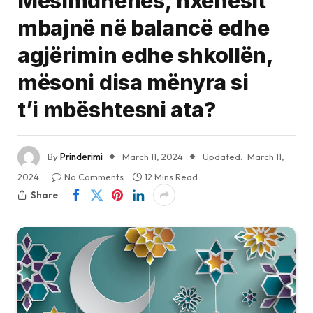
Mësimdhënës, nxënësit
mbajnë në balancë edhe
agjërimin edhe shkollën,
mësoni disa mënyra si
t’i mbështesni ata?
By
Prinderimi
March 11, 2024
Updated:
March 11,
2024
No Comments
12 Mins Read
Share