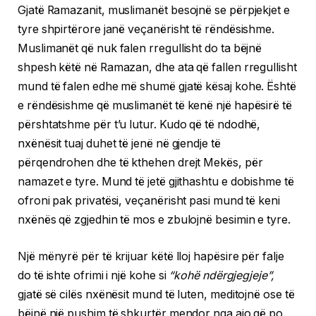
Gjatë Ramazanit, muslimanët besojnë se përpjekjet e
tyre shpirtërore janë veçanërisht të rëndësishme.
Muslimanët që nuk falen rregullisht do ta bëjnë
shpesh këtë në Ramazan, dhe ata që fallen rregullisht
mund të falen edhe më shumë gjatë kësaj kohe. Është
e rëndësishme që muslimanët të kenë një hapësirë ​​të
përshtatshme për t’u lutur. Kudo që të ndodhë,
nxënësit tuaj duhet të jenë në gjendje të
përqendrohen dhe të kthehen drejt Mekës, për
namazet e tyre. Mund të jetë gjithashtu e dobishme të
ofroni pak privatësi, veçanërisht pasi mund të keni
nxënës që zgjedhin të mos e zbulojnë besimin e tyre.
Një mënyrë për të krijuar këtë lloj hapësire për falje
do të ishte ofrimi i një kohe si
“kohë ndërgjegjeje”,
gjatë së cilës nxënësit mund të luten, meditojnë ose të
bëjnë një pushim të shkurtër mendor nga ajo që po