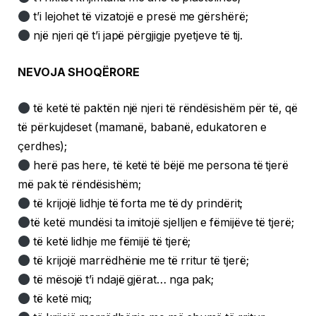
t’i lejohet të vizatojë e presë me gërshërë;
një njeri që t’i japë përgjigje pyetjeve të tij.
NEVOJA SHOQËRORE
të ketë të paktën një njeri të rëndësishëm për të, që
të përkujdeset (mamanë, babanë, edukatoren e
çerdhes);
herë pas here, të ketë të bëjë me persona të tjerë
më pak të rëndësishëm;
të krijojë lidhje të forta me të dy prindërit;
të ketë mundësi ta imitojë sjelljen e fëmijëve të tjerë;
të ketë lidhje me fëmijë të tjerë;
të krijojë marrëdhënie me të rritur të tjerë;
të mësojë t’i ndajë gjërat… nga pak;
të ketë miq;