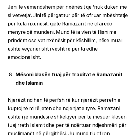
Jeni të vëmendshëm për nxënësit që ‘nuk duken më
si vetvetja’. Jini të përgatitur për të ofruar mbështetje
për këta nxënësit, gjatë Ramazanit në çfarëdo
mënyre që mundeni. Mund të ia vlen të flisni me
prindërit ose vet nxënësit për këshillim, nëse muaji
është veçanërisht i vështirë për ta edhe
emocionalisht.
Mësoni klasën tuaj për traditat e Ramazanit
dhe Islamin
Njerëzit ndihen të përfshirë kur njerëzit përreth e
kuptojnë mirë jetën dhe ndjenjat e tyre. Ramazani
është një mundësi e shkëlqyer për të mësuar klasën
tuaj rreth Islamit dhe për të ndërtuar ndjeshmëri për
muslimanët në përgjithësi. Ju mund t’u ofroni