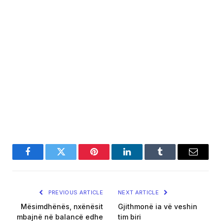
Facebook
Twitter
Pinterest
LinkedIn
Tumblr
Email
PREVIOUS ARTICLE
NEXT ARTICLE
Mësimdhënës, nxënësit
Gjithmonë ia vë veshin
mbajnë në balancë edhe
tim biri