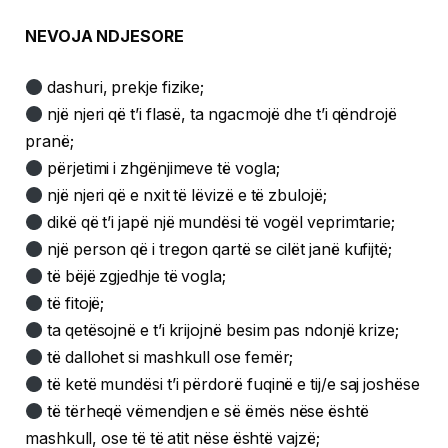
NEVOJA NDJESORE
dashuri, prekje fizike;
një njeri që t’i flasë, ta ngacmojë dhe t’i qëndrojë
pranë;
përjetimi i zhgënjimeve të vogla;
një njeri që e nxit të lëvizë e të zbulojë;
dikë që t’i japë një mundësi të vogël veprimtarie;
një person që i tregon qartë se cilët janë kufijtë;
të bëjë zgjedhje të vogla;
të fitojë;
ta qetësojnë e t’i krijojnë besim pas ndonjë krize;
të dallohet si mashkull ose femër;
të ketë mundësi t’i përdorë fuqinë e tij/e saj joshëse
të tërheqë vëmendjen e së ëmës nëse është
mashkull, ose të të atit nëse është vajzë;