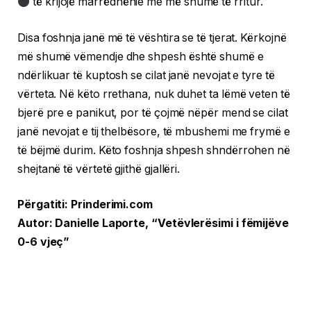
të krijojë marrëdhënie me më shumë të rritur.
Disa foshnja janë më të vështira se të tjerat. Kërkojnë
më shumë vëmendje dhe shpesh është shumë e
ndërlikuar të kuptosh se cilat janë nevojat e tyre të
vërteta. Në këto rrethana, nuk duhet ta lëmë veten të
bjerë pre e panikut, por të çojmë nëpër mend se cilat
janë nevojat e tij thelbësore, të mbushemi me frymë e
të bëjmë durim. Këto foshnja shpesh shndërrohen në
shejtanë të vërtetë gjithë gjallëri.
Përgatiti: Prinderimi.com
Autor: Danielle Laporte, “Vetëvlerësimi i fëmijëve
0-6 vjeç”