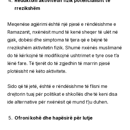
Reduktoni aktivitetin fizik potencialisht të
rrezikshëm
Meqenëse agjërimi është një pjesë e rëndësishme e
Ramazanit, nxënësit mund të kenë sheqer të ulët në
gjak, dobësi dhe simptoma të tjera që e bëjnë të
rrezikshëm aktivitetin fizik. Shumë nxënës muslimanë
do të kërkojnë të modifikojnë ushtrimet e tyre ose t’a
lënë fare. Të tjerët do të zgjedhin të marrin pjesë
plotësisht në këto aktivitete.
Sido që të jetë, është e rëndësishme të flisni me
drejtorin tuaj për politikat e shkollës dhe të keni disa
ide alternative për nxënësit që mund t’ju duhen.
Ofroni kohë dhe hapësirë ​​për lutje