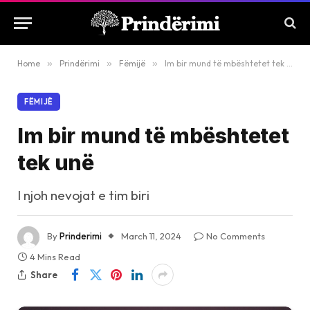
Home
»
Prindërimi
»
Fëmijë
»
Im bir mund të mbështetet tek unë
FËMIJË
Im bir mund të mbështetet
tek unë
I njoh nevojat e tim biri
By
Prinderimi
March 11, 2024
No Comments
4 Mins Read
Share