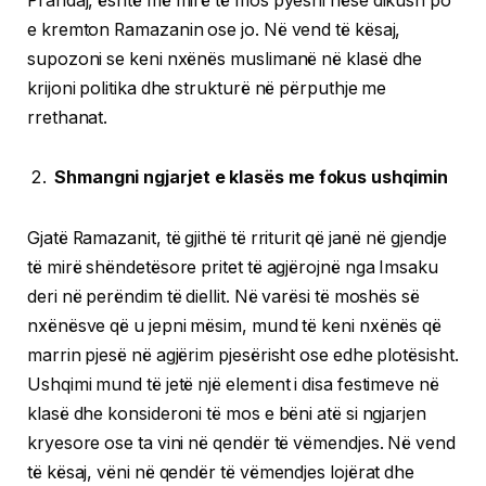
Prandaj, është më mirë të mos pyesni nëse dikush po
e kremton Ramazanin ose jo. Në vend të kësaj,
supozoni se keni nxënës muslimanë në klasë dhe
krijoni politika dhe strukturë në përputhje me
rrethanat.
Shmangni ngjarjet e klasës me fokus ushqimin
Gjatë Ramazanit, të gjithë të rriturit që janë në gjendje
të mirë shëndetësore pritet të agjërojnë nga Imsaku
deri në perëndim të diellit. Në varësi të moshës së
nxënësve që u jepni mësim, mund të keni nxënës që
marrin pjesë në agjërim pjesërisht ose edhe plotësisht.
Ushqimi mund të jetë një element i disa festimeve në
klasë dhe konsideroni të mos e bëni atë si ngjarjen
kryesore ose ta vini në qendër të vëmendjes. Në vend
të kësaj, vëni në qendër të vëmendjes lojërat dhe