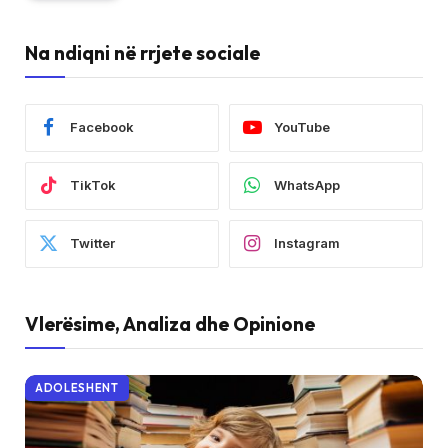
Na ndiqni në rrjete sociale
Facebook
YouTube
TikTok
WhatsApp
Twitter
Instagram
Vlerësime, Analiza dhe Opinione
ADOLESHENT