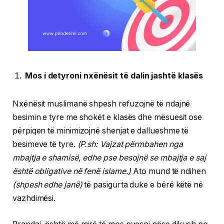
Mos i detyroni nxënësit të dalin jashtë klasës
Nxënësit muslimanë shpesh refuzojnë të ndajnë
besimin e tyre me shokët e klasës dhe mësuesit ose
përpiqen të minimizojnë shenjat e dallueshme të
besimeve të tyre.
(P.sh: Vajzat përmbahen nga
mbajtja e shamisë, edhe pse besojnë se mbajtja e saj
është obligative në fenë islame.)
Ato mund të ndihen
(shpesh edhe janë)
të pasigurta duke e bërë këtë në
vazhdimësi.