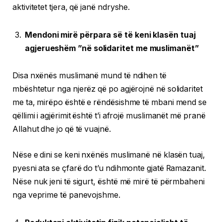
aktivitetet tjera, që janë ndryshe.
Mendoni mirë përpara së të keni klasën tuaj
agjerueshëm ”në solidaritet me muslimanët”
Disa nxënës muslimanë mund të ndihen të
mbështetur nga njerëz që po agjërojnë në solidaritet
me ta, mirëpo është e rëndësishme të mbani mend se
qëllimi i agjërimit është t’i afrojë muslimanët më pranë
Allahut dhe jo që të vuajnë.
Nëse e dini se keni nxënës muslimanë në klasën tuaj,
pyesni ata se çfarë do t’u ndihmonte gjatë Ramazanit.
Nëse nuk jeni të sigurt, është më mirë të përmbaheni
nga veprime të panevojshme.