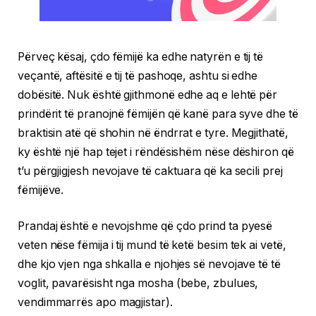
Përveç kësaj, çdo fëmijë ka edhe natyrën e tij të
veçantë, aftësitë e tij të pashoqe, ashtu si edhe
dobësitë. Nuk është gjithmonë edhe aq e lehtë për
prindërit të pranojnë fëmijën që kanë para syve dhe të
braktisin atë që shohin në ëndrrat e tyre. Megjithatë,
ky është një hap tejet i rëndësishëm nëse dëshiron që
t’u përgjigjesh nevojave të caktuara që ka secili prej
fëmijëve.
Prandaj është e nevojshme që çdo prind ta pyesë
veten nëse fëmija i tij mund të ketë besim tek ai vetë,
dhe kjo vjen nga shkalla e njohjes së nevojave të të
voglit, pavarësisht nga mosha (bebe, zbulues,
vendimmarrës apo magjistar).