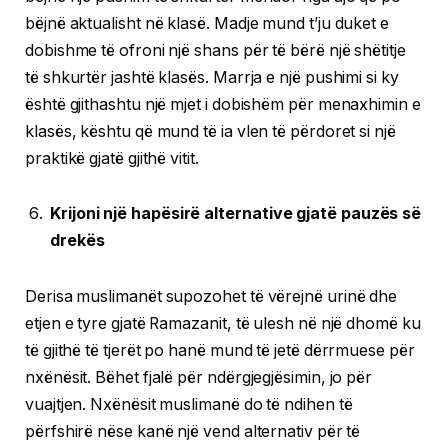
bëjnë aktualisht në klasë. Madje mund t’ju duket e
dobishme të ofroni një shans për të bërë një shëtitje
të shkurtër jashtë klasës. Marrja e një pushimi si ky
është gjithashtu një mjet i dobishëm për menaxhimin e
klasës, kështu që mund të ia vlen të përdoret si një
praktikë gjatë gjithë vitit.
Krijoni një hapësirë ​​alternative gjatë pauzës së
drekës
Derisa muslimanët supozohet të vërejnë urinë dhe
etjen e tyre gjatë Ramazanit, të ulesh në një dhomë ku
të gjithë të tjerët po hanë mund të jetë dërrmuese për
nxënësit. Bëhet fjalë për ndërgjegjësimin, jo për
vuajtjen. Nxënësit muslimanë do të ndihen të
përfshirë nëse kanë një vend alternativ për të