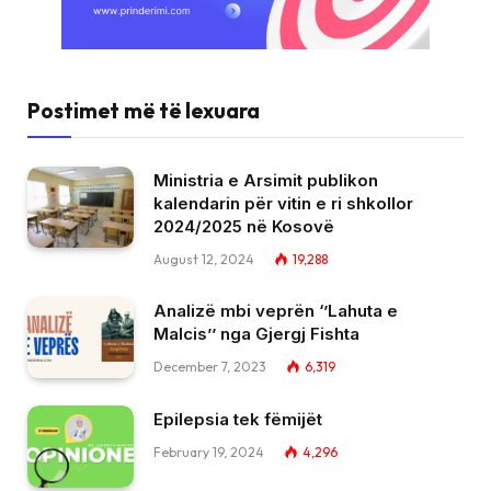
Postimet më të lexuara
Ministria e Arsimit publikon
kalendarin për vitin e ri shkollor
2024/2025 në Kosovë
August 12, 2024
19,288
Analizë mbi veprën ‘’Lahuta e
Malcis’’ nga Gjergj Fishta
December 7, 2023
6,319
Epilepsia tek fëmijët
February 19, 2024
4,296