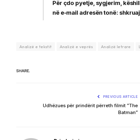
Për çdo pyetje, sygjerim, këshi
në e-mail adresën tonë:
shkrua
Analizë e tekstit
Analizë e veprës
Analizë letrare
SHARE.
PREVIOUS ARTICLE
Udhëzues për prindërit përreth filmit ”The
Batman”