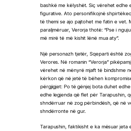
bashkë me këlyshët. Siç vërehet edhe 
figurative. Ato personifikojnë shpirtëke
të themi se ajo pajtohet me fatin e vet
paraljmëruar, Verorja thotë: “Pse i nguj
më mirë të më kishit lënë mua aty”.
Një personazh tjetër, Sqeparti është zog
Verores. Në romanin “Verorja” pikëpamje
vërehet në mënyrë mjaft të bindshme në d
kërkon që në jetë të bëhen kompromise. A
përgjigjet: Po të gënjej bota duhet edh
edhe legjenda që flet për Tarapushin, 
shndërruar në zog përbindësh, që në ven
shndërronte në gur.
Tarapushin, faktikisht e ka mësuar jeta e