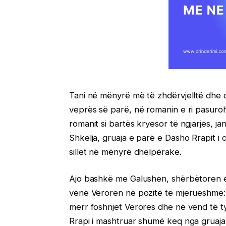
Tani në mënyrë më të zhdërvjelltë dhe d
veprës së parë, në romanin e ri pasuro
romanit si bartës kryesor të ngjarjes, ja
Shkelja, gruaja e parë e Dasho Rrapit i c
sillet në mënyrë dhelpërake.
Ajo bashkë me Galushen, shërbëtoren e s
vënë Veroren në pozitë të mjerueshme: fa
merr foshnjet Verores dhe në vend të ty
Rrapi i mashtruar shumë keq nga gruaja