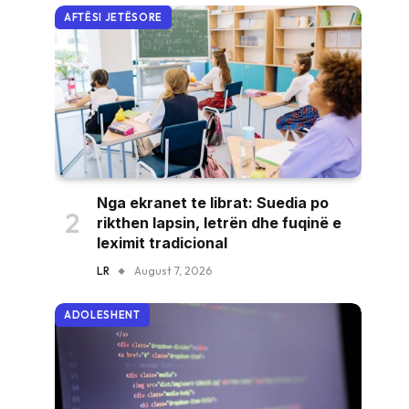
AFTËSI JETËSORE
Nga ekranet te librat: Suedia po
rikthen lapsin, letrën dhe fuqinë e
leximit tradicional
LR
August 7, 2026
ADOLESHENT