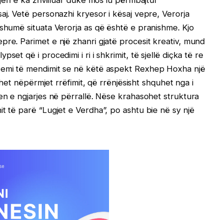
arjen e ka zhvilluar duke mos iu përmbajtur
aj. Vetë personazhi kryesor i kësaj vepre, Verorja
 shumë situata Verorja as që është e pranishme. Kjo
pre. Parimet e një zhanri gjatë procesit kreativ, mund
et që i procedimi i ri i shkrimit, të sjellë diçka të re
 Jemi të mendimit se në këtë aspekt Rexhep Hoxha një
lohet nëpërmjet rrëfimit, që rrënjësisht shquhet nga i
jen e ngjarjes në përrallë. Nëse krahasohet struktura
t të parë “Lugjet e Verdha”, po ashtu bie në sy një