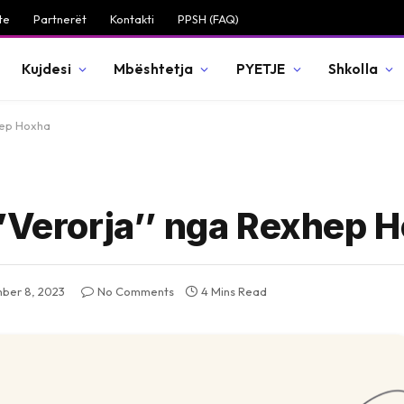
te
Partnerët
Kontakti
PPSH (FAQ)
Kujdesi
Mbështetja
PYETJE
Shkolla
hep Hoxha
‘’Verorja’’ nga Rexhep 
ber 8, 2023
No Comments
4 Mins Read