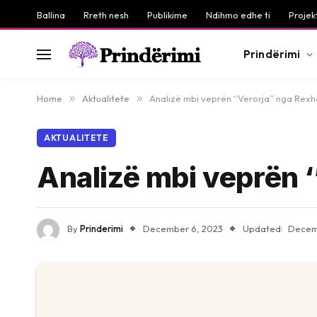
Ballina
Rreth nesh
Publikime
Ndihmo edhe ti
Projek
Prindërimi
Home
»
Aktualitete
»
Analizë mbi veprën ‘’Verorja’’ nga Rex
AKTUALITETE
Analizë mbi veprën 
By
Prinderimi
December 6, 2023
Updated:
Decem