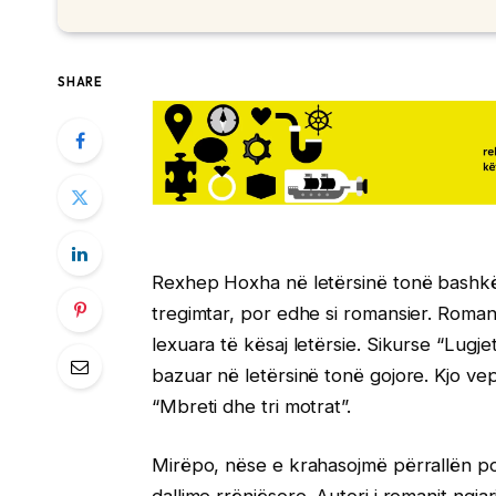
SHARE
Rexhep Hoxha në letërsinë tonë bashkëk
tregimtar, por edhe si romansier. Romani
lexuara të kësaj letërsie. Sikurse “Lugj
bazuar në letërsinë tonë gojore. Kjo ve
“Mbreti dhe tri motrat”.
Mirëpo, nëse e krahasojmë përrallën 