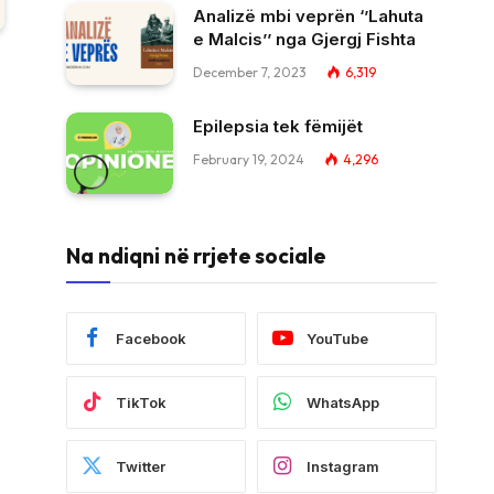
Analizë mbi veprën ‘’Lahuta
e Malcis’’ nga Gjergj Fishta
December 7, 2023
6,319
Epilepsia tek fëmijët
February 19, 2024
4,296
Na ndiqni në rrjete sociale
Facebook
YouTube
TikTok
WhatsApp
Twitter
Instagram