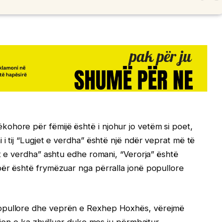
ohore për fëmijë është i njohur jo vetëm si poet,
 i tij “Lugjet e verdha” është një ndër veprat më të
et e verdha” ashtu edhe romani, “Verorja” është
për është frymëzuar nga përralla jonë popullore
popullore dhe veprën e Rexhep Hoxhës, vërejmë