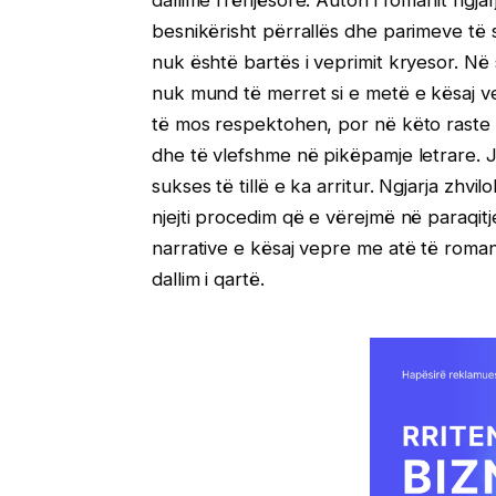
dallime rrënjësore. Autori i romanit ngj
besnikërisht përrallës dhe parimeve të s
nuk është bartës i veprimit kryesor. Në
nuk mund të merret si e metë e kësaj ve
të mos respektohen, por në këto raste lyps
dhe të vlefshme në pikëpamje letrare.
sukses të tillë e ka arritur. Ngjarja zhvi
njejti procedim që e vërejmë në paraqit
narrative e kësaj vepre me atë të romani
dallim i qartë.