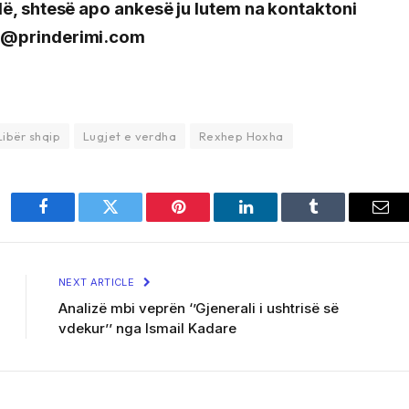
llë, shtesë apo ankesë ju lutem na kontaktoni
j@prinderimi.com
Libër shqip
Lugjet e verdha
Rexhep Hoxha
Facebook
Twitter
Pinterest
LinkedIn
Tumblr
Ema
NEXT ARTICLE
Analizë mbi veprën ‘’Gjenerali i ushtrisë së
vdekur’’ nga Ismail Kadare