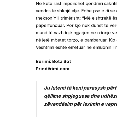
Në këtë rast imponohet qëndrimi sakrifiku
vendos të shkojë atje. Edhe pse e di se ç
thekson Ylli trimërisht: “Më e shtrejtë ë
papërfunduar. Por kjo nuk duhet të vëre
mund të vazhdojë ngjarjen në ndonjë ve
në jetë mbetet torzo, e pambaruar. Kjo ës
Vështrimi është emetuar në emisionin Tr
Burimi: Bota Sot
Prindërimi.com
Ju lutemi të keni parasysh përf
qëllime shpjeguese dhe udhëzue
zëvendësim për leximin e veprë