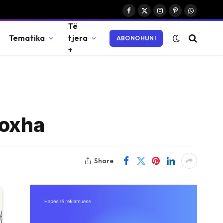
Facebook
X
Instagram
Pinterest
WhatsAp
Të
(Twitter)
Tematika
tjera
ABONOHUNI
+
Hoxha
Share