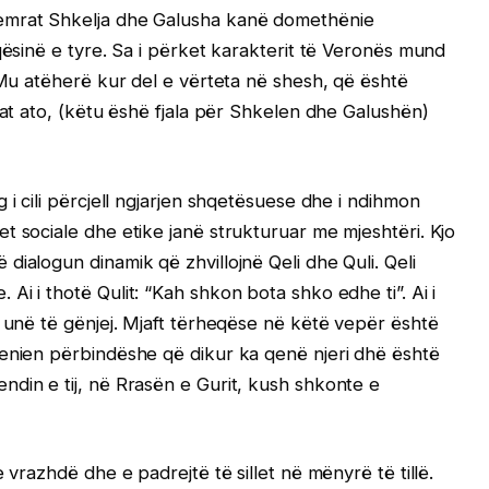
emrat Shkelja dhe Galusha kanë domethënie
qësinë e tyre. Sa i përket karakterit të Veronës mund
. Mu atëherë kur del e vërteta në shesh, që është
uat ato, (këtu ëshë fjala për Shkelen dhe Galushën)
 i cili përcjell ngjarjen shqetësuese dhe i ndihmon
t sociale dhe etike janë strukturuar me mjeshtëri. Kjo
ialogun dinamik që zhvillojnë Qeli dhe Quli. Qeli
i i thotë Qulit: “Kah shkon bota shko edhe ti”. Ai i
e unë të gënjej. Mjaft tërheqëse në këtë vepër është
qenien përbindëshe që dikur ka qenë njeri dhë është
din e tij, në Rrasën e Gurit, kush shkonte e
 vrazhdë dhe e padrejtë të sillet në mënyrë të tillë.