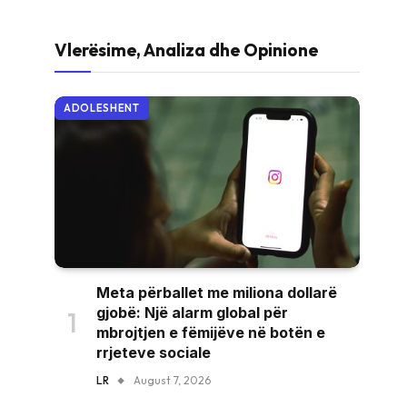
Vlerësime, Analiza dhe Opinione
ADOLESHENT
Meta përballet me miliona dollarë
gjobë: Një alarm global për
mbrojtjen e fëmijëve në botën e
rrjeteve sociale
LR
August 7, 2026