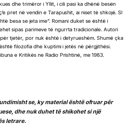
es dhe trimëror i Yllit, i cili pasi ka dhënë besën
’e pret në vendin e Tarapushit, ai niset të shkojë. SI
shtë besa se jeta ime”. Romani duket se është i
het sipas parimeve të ngurrta tradicionale. Autori
për tjetër, por nuk është i detyrueshëm. Shumë çka
htë filozofia dhe kuptimi i jetës në përgjithësi.
ibuna e Kritikës ne Radio Prishtinë, me 1983.
undimisht se, ky material është ofruar për
se, dhe nuk duhet të shikohet si një
s letrare.