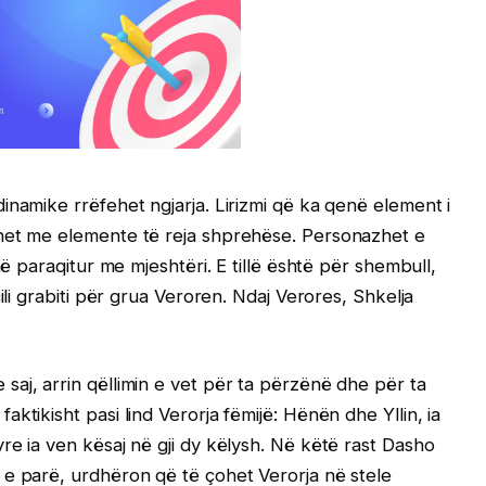
inamike rrëfehet ngjarja. Lirizmi që ka qenë element i
het me elemente të reja shprehëse. Personazhet e
në paraqitur me mjeshtëri. E tillë është për shembull,
ili grabiti për grua Veroren. Ndaj Verores, Shkelja
aj, arrin qëllimin e vet për ta përzënë dhe për ta
ktikisht pasi lind Verorja fëmijë: Hënën dhe Yllin, ia
re ia ven kësaj në gji dy këlysh. Në këtë rast Dasho
 e parë, urdhëron që të çohet Verorja në stele