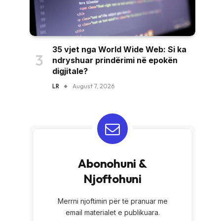
35 vjet nga World Wide Web: Si ka
ndryshuar prindërimi në epokën
digjitale?
LR
August 7, 2026
Abonohuni &
Njoftohuni
Merrni njoftimin për të pranuar me
email materialet e publikuara.